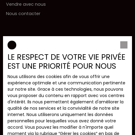
Vendre avec nous
Nous contacter
INFORMATIONS
Nos honoraires
LE RESPECT DE VOTRE VIE PRIVÉE
Mentions légales
EST UNE PRIORITÉ POUR NOUS
Politique de confidentialité
Nous utilisons des cookies afin de vous offrir une
Plan du site
expérience optimale et une communication pertinente
Gérer les cookies
sur notre site. Grace à ces technologies, nous pouvons
vous proposer du contenu en rapport avec vos centres
Propulsé par
d'intérêt. Ils nous permettent également d'améliorer la
qualité de nos services et la convivialité de notre site
internet. Nous utiliserons uniquement les données
personnelles pour lesquelles vous avez donné votre
accord. Vous pouvez les modifier à n'importe quel
+33 3 21 12 66 81
moment via la rubrique ″Gérer les cookies″ en bas de