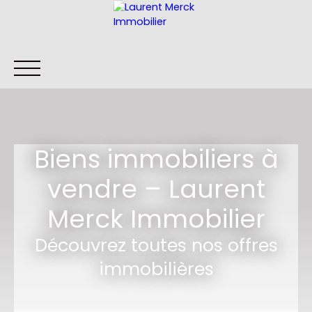
ACCUEIL
ACHETER
LOUER
VENDRE
RECHERCHE IMM
Biens immobiliers à
vendre – Laurent
Être rappelé
Merck Immobilier
Découvrez toutes nos offres
immobilières