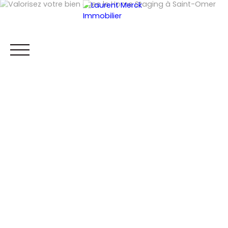
ACCUEIL
ACHETER
LOUER
VENDRE
RECHERCHE IMM
Être rappelé