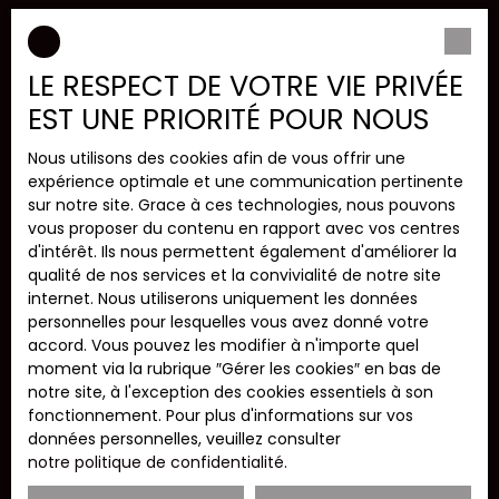
LE RESPECT DE VOTRE VIE PRIVÉE
EST UNE PRIORITÉ POUR NOUS
Meilleure projection pour les acheteurs
Nous utilisons des cookies afin de vous offrir une
expérience optimale et une communication pertinente
Le Home Staging aide les visiteurs à
se projeter dans
sur notre site. Grace à ces technologies, nous pouvons
leur futur chez-eux
, en éliminant les freins liés à la
vous proposer du contenu en rapport avec vos centres
décoration trop marquée ou à l’encombrement.
d'intérêt. Ils nous permettent également d'améliorer la
qualité de nos services et la convivialité de notre site
internet. Nous utiliserons uniquement les données
personnelles pour lesquelles vous avez donné votre
accord. Vous pouvez les modifier à n'importe quel
moment via la rubrique ″Gérer les cookies″ en bas de
notre site, à l'exception des cookies essentiels à son
fonctionnement. Pour plus d'informations sur vos
données personnelles, veuillez consulter
Un vrai levier pour la négociation
notre politique de confidentialité
.
Un bien bien présenté inspire confiance. Il permet de