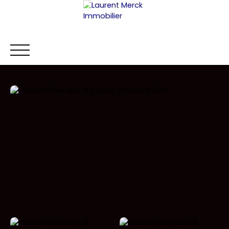
ACCUEIL
ACHETER
LOUER
VENDRE
RECHERCHE IMM
Être rappelé